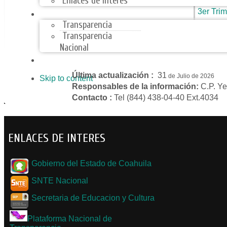
Enlaces de Interes
TRANSPARENCIA
3er Trim
Transparencia
4to
Transparencia
Trime
Nacional
ARMONIZACIÓN CONTABLE
Última actualización :
31
de Julio de 2026
Skip to content
Responsables de la información:
C.P. Ye
Contacto :
Tel (844) 438-04-40 Ext.4034
ENLACES DE INTERES
Gobierno del Estado de Coahuila
SNTE Nacional
Secretaria de Educacion y Cultura
Plataforma Nacional de