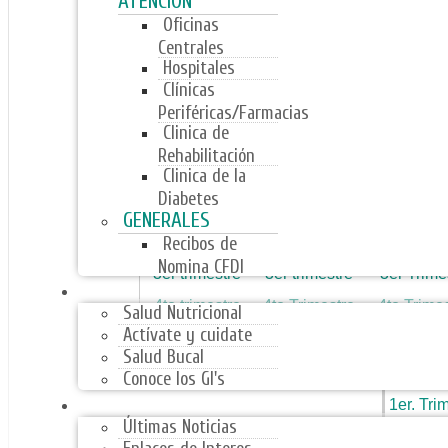
ATENCIÓN
Oficinas
2do trimestre
2do trimestre
2do trim
Centrales
3er trimestre
3er trimestre
3er trime
Hospitales
4to trimestre
4to trimestre
4to trime
Clínicas
Periféricas/Farmacias
Clinica de
Rehabilitación
2019
2020
2021
Clinica de la
Diabetes
1er trimestre
1er trimestre
1er Trime
GENERALES
2do trimestre
2do trimestre
2doTrimes
Recibos de
Nomina CFDI
3er trimestre
3er trimestre
3er Trime
PROGRAMAS
4to trimestre
4to Trimestre
4to Trime
Salud Nutricional
Actívate y cuidate
Salud Bucal
202
Conoce los GI's
NOTICIAS
1er. Tri
Últimas Noticias
2do.Trim