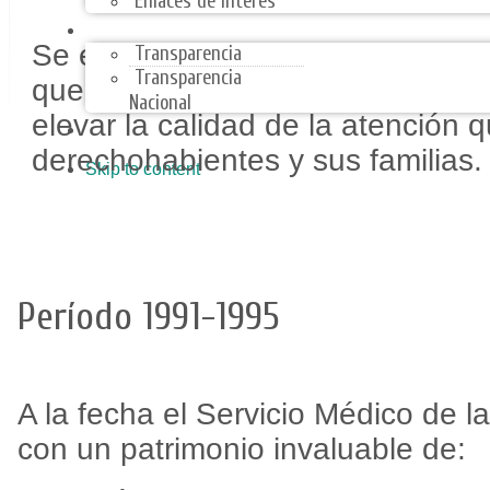
Enlaces de Interes
TRANSPARENCIA
Se entregó una Institución con un
Transparencia
Transparencia
que le permitirá su crecimiento 
Nacional
elevar la calidad de la atención q
ARMONIZACIÓN CONTABLE
derechohabientes y sus familias.
Skip to content
Período 1991-1995
A la fecha el Servicio Médico de l
con un patrimonio invaluable de: