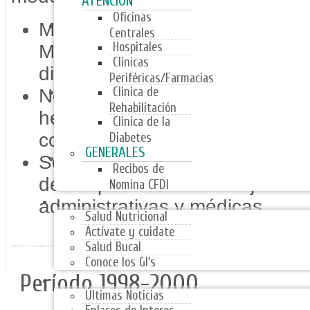
ATENCIÓN
Oficinas
Modernización Continua para q
Centrales
Hospitales
Médico fortaleciendo una nue
Clínicas
dinamismo y eficacia en la Mej
Periféricas/Farmacias
Clinica de
Normas y procedimientos admi
Rehabilitación
herramienta para los administr
Clinica de la
como un patrimonio de la instit
Diabetes
GENERALES
Se establecieron metas e indic
Recibos de
desempeño de los trabajadores
Nomina CFDI
PROGRAMAS
administrativas y médicas.
Salud Nutricional
Actívate y cuidate
Salud Bucal
Conoce los GI's
Período 1998-2000
NOTICIAS
Últimas Noticias