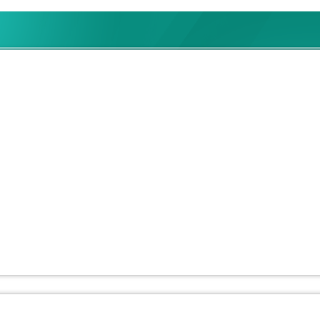
 SECCION 38
 al Hostigamiento