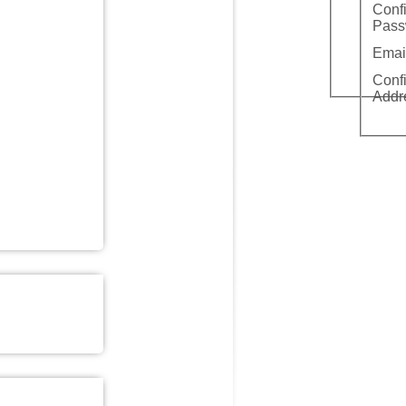
Conf
Pass
Emai
Conf
Addr