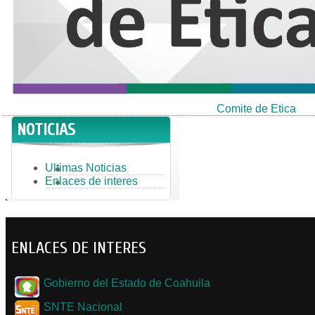
Comite de Etica
NOTICIAS
Ultimas Noticias
Enlaces de interes
ENLACES DE INTERES
Gobierno del Estado de Coahuila
SNTE Nacional