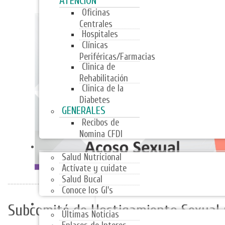
ATENCIÓN
Oficinas
Centrales
Hospitales
Clínicas
Periféricas/Farmacias
Clinica de
Rehabilitación
Clinica de la
Diabetes
GENERALES
Recibos de
Nomina CFDI
PROGRAMAS
Salud Nutricional
Actívate y cuidate
Salud Bucal
Pronunciamiento
Conoce los GI's
NOTICIAS
Subcomité de Hostigamiento Sexual 
Últimas Noticias