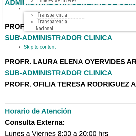
Enlaces de Interes
ADMINISTRADORA GENERAL DE CLIN
TRANSPARENCIA
Transparencia
Transparencia
PROFRA. ROSA ELVA VALDES ESTRA
Nacional
ARMONIZACIÓN CONTABLE
SUB-ADMINISTRADOR CLINICA
Skip to content
PROFR. LAURA ELENA OYERVIDES 
SUB-ADMINISTRADOR CLINICA
PROFR. OFILIA TERESA RODRIGUEZ 
Horario de Atención
Consulta Externa:
Lunes a Viernes 8:00 a 20:00 hrs