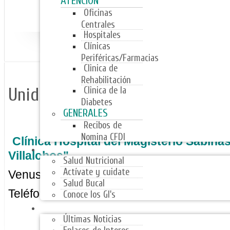
ATENCIÓN
Oficinas
Centrales
Hospitales
Clínicas
Periféricas/Farmacias
Clinica de
Rehabilitación
Unidad Sabinas
Clinica de la
Diabetes
GENERALES
Recibos de
Nomina CFDI
Clínica Hospital del Magisterio Sabina
PROGRAMAS
Villalobos"
Salud Nutricional
Actívate y cuidate
Venustiano Carranza Sur #135 Col. Flor
Salud Bucal
Teléfonos:
(861) 612 90 01 / 612 33 29 / 
Conoce los GI's
NOTICIAS
Últimas Noticias