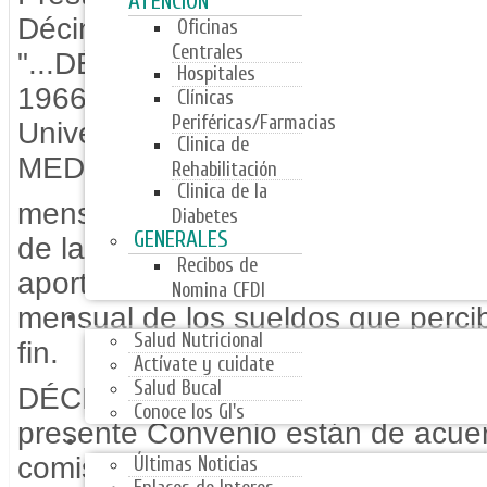
ATENCIÓN
Décima Primera y Décima Segunda
Oficinas
Centrales
"...DÉCIMA PRIMERA.- A partir de
Hospitales
1966, el Gobierno del Estado, los 
Clínicas
Periféricas/Farmacias
Universidad de Coahuila aportará
Clinica de
MEDIO POR CIENTO)
Rehabilitación
Clinica de la
mensual de los sueldos que percib
Diabetes
GENERALES
de la educación. Por su parte, los
Recibos de
aportarán un 2.5% (DOS Y MED
Nomina CFDI
PROGRAMAS
mensual de los sueldos que perci
Salud Nutricional
fin.
Actívate y cuidate
Salud Bucal
DÉCIMA SEGUNDA.- Las partes qu
Conoce los GI's
presente Convenio están de acuer
NOTICIAS
comisiones que sean necesarias p
Últimas Noticias