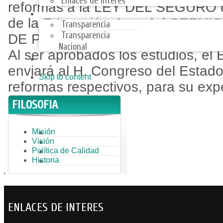
Enlaces de Interes
reformas a la LEY DEL SEGURO d
TRANSPARENCIA
de la Educación,
Ley del SERVI
Transparencia
Transparencia
DE PENSIONES de los Trabajador
Nacional
Al ser aprobados los estudios, el 
ARMONIZACIÓN CONTABLE
enviará al H. Congreso del Estado
Skip to content
reformas respectivos, para su expe
FILOSOFIA
Misión
Visión
Política de Calidad
Historia
ENLACES DE INTERES