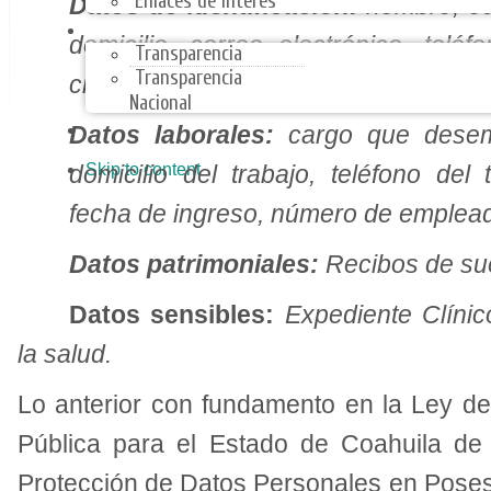
Enlaces de Interes
Datos de identificación:
nombre, ed
TRANSPARENCIA
domicilio, correo electrónico, tel
Transparencia
Transparencia
civil.
Nacional
ARMONIZACIÓN CONTABLE
Datos laborales:
cargo que desemp
Skip to content
domicilio del trabajo, teléfono del
fecha de ingreso, número de emplea
Datos patrimoniales:
Recibos de su
Datos sensibles:
Expediente Clínico
la salud.
Lo anterior con fundamento en la Ley de
Pública para el Estado de Coahuila de
Protección de Datos Personales en Poses