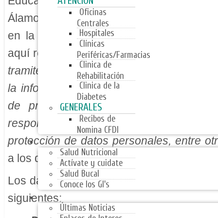
Educación del Estado de Coahuila, con d
ATENCIÓN
Oficinas
Álamos No. 3685 Interior 3, en la Colonia
Centrales
Hospitales
en la Ciudad de Saltillo, Coahuila, utili
Clínicas
aquí recabados para los trámites propios 
Periféricas/Farmacias
Clinica de
tramites de Afiliación,
Expediente Clínico,
Rehabilitación
Clinica de la
la información, procedimientos de recurs
Diabetes
de prestación de servicios, servicios
GENERALES
Recibos de
responsivas, quejas, denuncias, soli
Nomina CFDI
PROGRAMAS
protección de datos personales, entre ot
Salud Nutricional
a los diferentes servicios que presta la Ins
Actívate y cuidate
Salud Bucal
Los datos personales que serán sometido
Conoce los GI's
NOTICIAS
siguientes:
Últimas Noticias