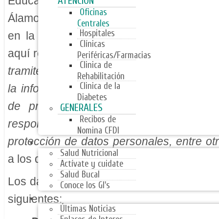
Educación del Estado de Coahuila, con d
ATENCIÓN
Oficinas
Álamos No. 3685 Interior 3, en la Colonia
Centrales
Hospitales
en la Ciudad de Saltillo, Coahuila, utili
Clínicas
aquí recabados para los trámites propios 
Periféricas/Farmacias
Clinica de
tramites de Afiliación,
Expediente Clínico,
Rehabilitación
Clinica de la
la información, procedimientos de recurs
Diabetes
de prestación de servicios, servicios
GENERALES
Recibos de
responsivas, quejas, denuncias, soli
Nomina CFDI
PROGRAMAS
protección de datos personales, entre ot
Salud Nutricional
a los diferentes servicios que presta la Ins
Actívate y cuidate
Salud Bucal
Los datos personales que serán sometido
Conoce los GI's
NOTICIAS
siguientes:
Últimas Noticias