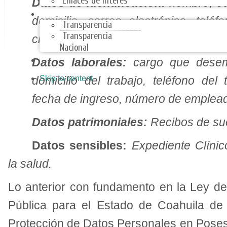
Enlaces de Interes
Datos de identificación:
nombre, ed
TRANSPARENCIA
domicilio, correo electrónico, tel
Transparencia
Transparencia
civil.
Nacional
ARMONIZACIÓN CONTABLE
Datos laborales:
cargo que desemp
Skip to content
domicilio del trabajo, teléfono del
fecha de ingreso, número de emplea
Datos patrimoniales:
Recibos de su
Datos sensibles:
Expediente Clínico
la salud.
Lo anterior con fundamento en la Ley de
Pública para el Estado de Coahuila de
Protección de Datos Personales en Poses