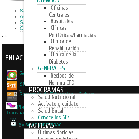
ATENCIÓN
Oficinas
Salud Nutricional
Centrales
Activate y Cuidate
Hospitales
Salud Bucal
Clínicas
Conoce los GI's
Periféricas/Farmacias
Clinica de
Rehabilitación
Clinica de la
ENLACES DE INTERES
Diabetes
GENERALES
Gobierno del Estado de Coahuila
Recibos de
Nomina CFDI
SNTE Nacional
PROGRAMAS
Secretaria de Educacion y Cultura
Salud Nutricional
Actívate y cuidate
Plataforma Nacional de
Salud Bucal
Transparencia
Conoce los GI's
NOTICIAS
Aviso de privacidad
Últimas Noticias