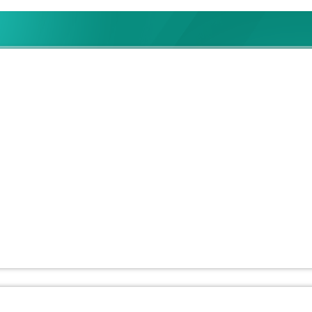
 SECCION 38
ercambiables 2