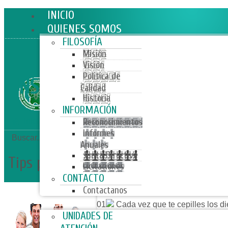
INICIO
QUIENES SOMOS
FILOSOFÍA
Misión
Visión
Politica de
INSTITUTO SERVICIO MEDICO
Calidad
Historia
INFORMACIÓN
Inicio
Salud Bucal
Reconocimientos
Informes
Buscar...
Anuales
Junta Directiva
Tips para una salud bucal completa!!
Licitaciones
CONTACTO
Contactanos
SERVICIOS
01
Cada vez que te cepilles los di
lengua para evitar el mal aliento.
UNIDADES DE