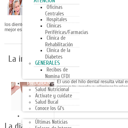
ATENCIÓN
02
Cuando vayas a consumir algun
de color blanco o transparente.
Oficinas
Centrales
03
Bebidas tales como limonada, j
Hospitales
acidez, tienen a debilitar el esmalte.
los dientes inmediatamente después de ingerirlos ya que podr
Clínicas
mejor es usar un enjuague bucal para refrescar el aliento.
Periféricas/Farmacias
Clinica de
Rehabilitación
Clinica de la
La importancia de utilizar hilo dent
Diabetes
GENERALES
Recibos de
Nomina CFDI
PROGRAMAS
El uso del hilo dental resulta vital 
porque te ayuda a eliminar la plac
Salud Nutricional
a lo largo de la línea de las encías
Actívate y cuidate
expertos como de difícil acceso.
Salud Bucal
Conoce los GI's
NOTICIAS
Últimas Noticias
La diabetes y la salud oral, una rel