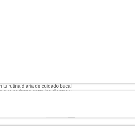
a bebida, elige preferiblemente las
ugo de naranja y gaseosas, por su
 Por esto, no se recomienda cepillar
ía ocasionar un efecto abrasivo, lo
LEER MÁS...
al
en tu rutina diaria de cuidado bucal
a que se forma entre los dientes y
, áreas reconocidas por los
LEER MÁS...
ación muy estrecha