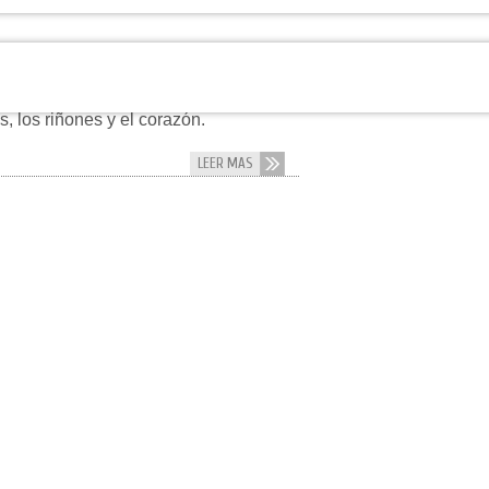
fecta a millones de personas en
oblemas en diferentes órganos y
s, los riñones y el corazón.
LEER MAS