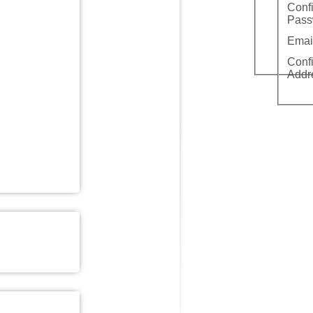
Conf
Pass
Emai
Conf
Addr