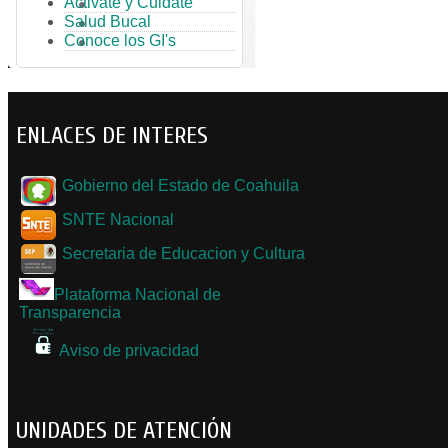
Activate y Cuidate
Salud Bucal
Conoce los GI's
ENLACES DE INTERES
Gobierno del Estado de Coahuila
SNTE Nacional
Secretaria de Educacion y Cultura
Plataforma Nacional de
Transparencia
Aviso de privacidad
UNIDADES DE ATENCIÓN