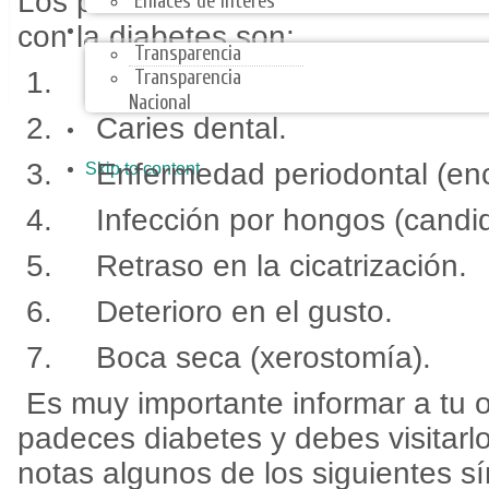
Los problemas más comunes de sa
Enlaces de Interes
TRANSPARENCIA
con la diabetes son:
Transparencia
1. Disfunción en las glándulas s
Transparencia
Nacional
2. Caries dental.
ARMONIZACIÓN CONTABLE
3. Enfermedad periodontal (enc
Skip to content
4. Infección por hongos (candidi
5. Retraso en la cicatrización.
6. Deterioro en el gusto.
7. Boca seca (xerostomía).
Es muy importante informar a tu 
padeces diabetes y debes visitarl
notas algunos de los siguientes s