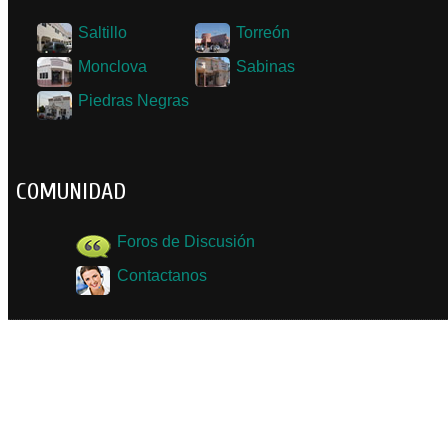
Saltillo
Torreón
Monclova
Sabinas
Piedras Negras
COMUNIDAD
Foros de Discusión
Contactanos