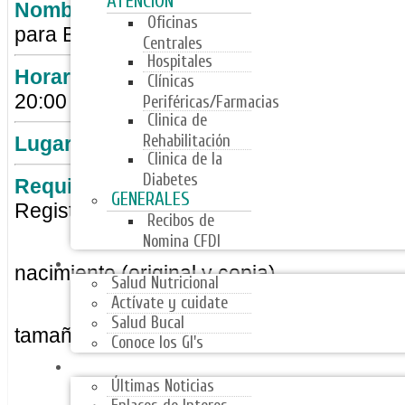
ATENCIÓN
Nombre del trámite:
Credenc
Oficinas
para Beneficiarios Hijas e Hijos menores
Centrales
Hospitales
Horario de atención:
Lunes a
Clínicas
20:00 hrs.
Periféricas/Farmacias
Clinica de
Rehabilitación
Lugar de atención:
Departa
Clinica de la
Diabetes
Requisitos:
Estar in
GENERALES
Registro
Recibos de
Nomina CFDI
PROGRAMAS
nacimiento (original y copia)
Salud Nutricional
Actívate y cuidate
Salud Bucal
tamaño infantil
Conoce los GI's
NOTICIAS
Últimas Noticias