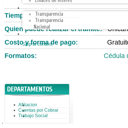
Enlaces de Interes
TRANSPARENCIA
Transparencia
Tiempo de respuesta:
Inmedi
Transparencia
Nacional
Quien puede realizar el trámite:
Únicam
ARMONIZACIÓN CONTABLE
Costo y forma de pago:
Gratuit
Skip to content
Formatos:
Cédula d
DEPARTAMENTOS
Afiliacion
Cuentas por Cobrar
Trabajo Social