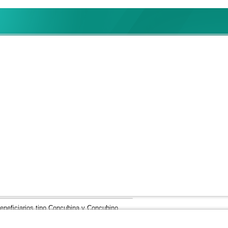
 SECCION 38
encial para concubinas y concubinos
as y concubinos
eneficiarios tipo Concubina y Concubino