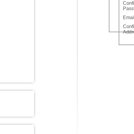
Conf
Pass
Emai
Conf
Addr