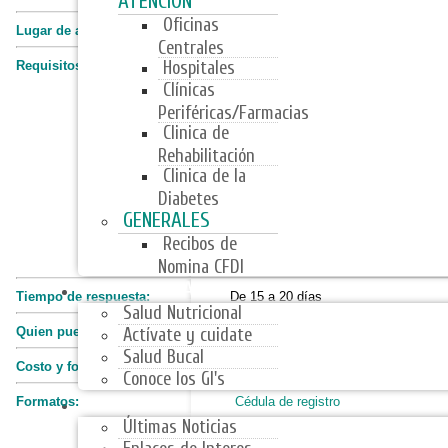
ATENCIÓN
Oficinas
Lugar de atención:
Departamento de Afiliación
Centrales
Hospitales
Requisitos:
Estar incluido en la Cédula de Regist
Clínicas
Acta de nacimiento (original y
Periféricas/Farmacias
Jurisdicción Voluntaria exped
Clinica de
2 fotografías tamaño infantil
Rehabilitación
Clinica de la
CURP
Diabetes
Tipo de sangre
GENERALES
Estudio socioeconómico
Recibos de
Carta de NO afiliación a otra 
Nomina CFDI
PROGRAMAS
Tiempo de respuesta:
De 15 a 20 días
Salud Nutricional
Quien puede realizar el trámite:
Únicamente el asegurado
Actívate y cuidate
Salud Bucal
Costo y forma de pago:
Gratuito
Conoce los GI's
NOTICIAS
Formatos:
Cédula de registro
Últimas Noticias